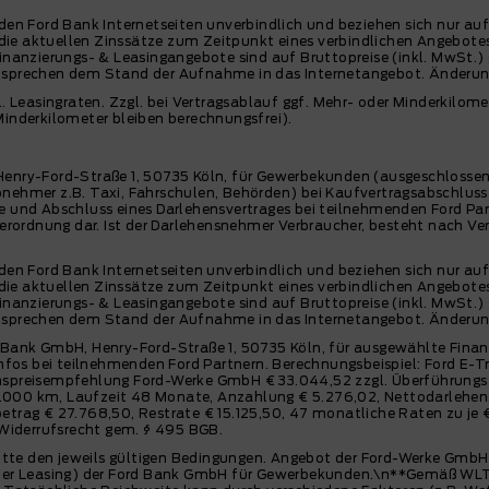
den Ford Bank Internetseiten unverbindlich und beziehen sich nur au
n die aktuellen Zinssätze zum Zeitpunkt eines verbindlichen Angebote
e Finanzierungs- & Leasingangebote sind auf Bruttopreise (inkl. MwSt.
tsprechen dem Stand der Aufnahme in das Internetangebot. Änderun
easingraten. Zzgl. bei Vertragsablauf ggf. Mehr- oder Minderkilomet
inderkilometer bleiben berechnungsfrei).
Henry-Ford-Straße 1, 50735 Köln, für Gewerbekunden (ausgeschlosse
er z.B. Taxi, Fahrschulen, Behörden) bei Kaufvertragsabschluss f
 und Abschluss eines Darlehensvertrages bei teilnehmenden Ford Part
verordnung dar. Ist der Darlehensnehmer Verbraucher, besteht nach Ve
den Ford Bank Internetseiten unverbindlich und beziehen sich nur au
n die aktuellen Zinssätze zum Zeitpunkt eines verbindlichen Angebote
e Finanzierungs- & Leasingangebote sind auf Bruttopreise (inkl. MwSt.
tsprechen dem Stand der Aufnahme in das Internetangebot. Änderun
ank GmbH, Henry-Ford-Straße 1, 50735 Köln, für ausgewählte Finan
Infos bei teilnehmenden Ford Partnern. Berechnungsbeispiel: Ford E-
nspreisempfehlung Ford-Werke GmbH € 33.044,52 zzgl. Überführungs
10.000 km, Laufzeit 48 Monate, Anzahlung € 5.276,02, Nettodarlehens
trag € 27.768,50, Restrate € 15.125,50, 47 monatliche Raten zu je € 
 Widerrufsrecht gem. § 495 BGB.
tte den jeweils gültigen Bedingungen. Angebot der Ford-Werke GmbH, 
der Leasing) der Ford Bank GmbH für Gewerbekunden.\n**Gemäß WLTP, 