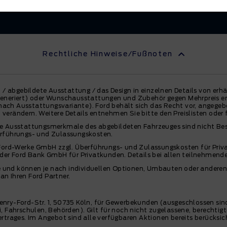
Rechtliche Hinweise/Fußnoten
 / abgebildete Ausstattung / das Design in einzelnen Details von erh
neriert) oder Wunschausstattungen und Zubehör gegen Mehrpreis erha
e nach Ausstattungsvariante). Ford behält sich das Recht vor, angeg
 verändern. Weitere Details entnehmen Sie bitte den Preislisten oder f
 Die Ausstattungsmerkmale des abgebildeten Fahrzeuges sind nicht Be
rführungs- und Zulassungskosten.
Ford-Werke GmbH zzgl. Überführungs- und Zulassungskosten für Priv
der Ford Bank GmbH für Privatkunden. Details bei allen teilnehmende
e und können je nach individuellen Optionen, Umbauten oder anderen 
an Ihren Ford Partner.
enry-Ford-Str. 1, 50735 Köln, für Gewerbekunden (ausgeschlossen
 Fahrschulen, Behörden). Gilt für noch nicht zugelassene, berechtigt
trages. Im Angebot sind alle verfügbaren Aktionen bereits berücksich