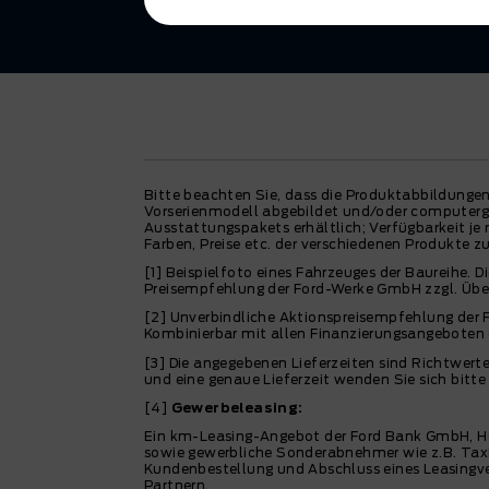
Bitte beachten Sie, dass die Produktabbildungen
Vorserienmodell abgebildet und/oder computerge
Ausstattungspakets erhältlich; Verfügbarkeit j
Farben, Preise etc. der verschiedenen Produkte zu
[1] Beispielfoto eines Fahrzeuges der Baureihe.
Preisempfehlung der Ford-Werke GmbH zzgl. Übe
[2] Unverbindliche Aktionspreisempfehlung der 
Kombinierbar mit allen Finanzierungsangeboten 
[3] Die angegebenen Lieferzeiten sind Richtwert
und eine genaue Lieferzeit wenden Sie sich bitte 
[4]
Gewerbeleasing:
Ein km-Leasing-Angebot der Ford Bank GmbH, H
sowie gewerbliche Sonderabnehmer wie z.B. Taxi,
Kundenbestellung und Abschluss eines Leasingver
Partnern.