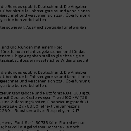
f die Bundesrepublik Deutschland. Die Angaben
s. Über aktuelle Fahrzeugpreise und Konditionen
) gerechnet und verstehen sich zzgl. Überführung
gen bleiben vorbehalten.
er sowie ggf. Ausgleichsbeträge für etwaigen
n sind Großkunden mit einem Ford
ür alle noch nicht zugelassenen und für das
nern. Obige Angaben stellen gleichzeitig ein
rtragsabschluss ein gesetzliches Widerrufsrecht
f die Bundesrepublik Deutschland. Die Angaben
s. Über aktuelle Fahrzeugpreise und Konditionen
) gerechnet und verstehen sich zzgl. Überführung
gen bleiben vorbehalten.
zierungsangebote und Nutzfahrzeuge. Gültig zu
Transit Courier, Kastenwagen Trend 100 kW (136
- und Zulassungskosten, Finanzierungsprodukt
betrag € 27.768,50, effektiver Jahreszins
269,-. Repräsentatives Beispiel gem. § 17
Henry-Ford-Str. 1, 50735 Köln. Flatrate+ nur
bei voll aufgeladener Batterie - je nach