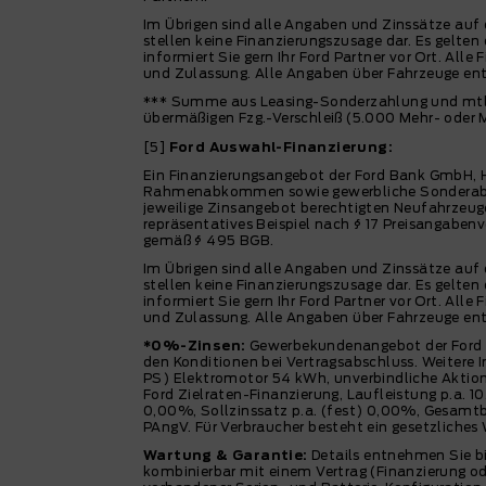
Im Übrigen sind alle Angaben und Zinssätze auf 
stellen keine Finanzierungszusage dar. Es gelte
informiert Sie gern Ihr Ford Partner vor Ort. All
und Zulassung. Alle Angaben über Fahrzeuge en
*** Summe aus Leasing-Sonderzahlung und mtl. L
übermäßigen Fzg.-Verschleiß (5.000 Mehr- oder M
[5]
Ford Auswahl-Finanzierung:
Ein Finanzierungsangebot der Ford Bank GmbH, 
Rahmenabkommen sowie gewerbliche Sonderabnehm
jeweilige Zinsangebot berechtigten Neufahrzeuge
repräsentatives Beispiel nach § 17 Preisangaben
gemäß § 495 BGB.
Im Übrigen sind alle Angaben und Zinssätze auf 
stellen keine Finanzierungszusage dar. Es gelte
informiert Sie gern Ihr Ford Partner vor Ort. All
und Zulassung. Alle Angaben über Fahrzeuge en
*0%-Zinsen:
Gewerbekundenangebot der Ford B
den Konditionen bei Vertragsabschluss. Weitere 
PS) Elektromotor 54 kWh, unverbindliche Aktio
Ford Zielraten-Finanzierung, Laufleistung p.a. 
0,00%, Sollzinssatz p.a. (fest) 0,00%, Gesamtbe
PAngV. Für Verbraucher besteht ein gesetzliches
Wartung & Garantie:
Details entnehmen Sie bi
kombinierbar mit einem Vertrag (Finanzierung o