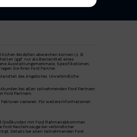
ältlichen Modellen abweichen können (z. B.
lten (ggf. nur als Bestandteil eines
ebene Ausstattungsmerkmale, Spezifikationen,
ragen Sie Ihren Ford Partner.
standteil des Angebotes. Unverbindliche
atkunden bei allen teilnehmenden Ford Partnern.
n Ford Partnern.
Faktoren variieren. Für weitere Informationen
 sind Großkunden mit Ford Rahmenabkommen
e Ford Neufahrzeuge bei verbindlicher
tigt. Details bei allen teilnehmenden Ford